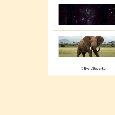
© EveryStudent.gr